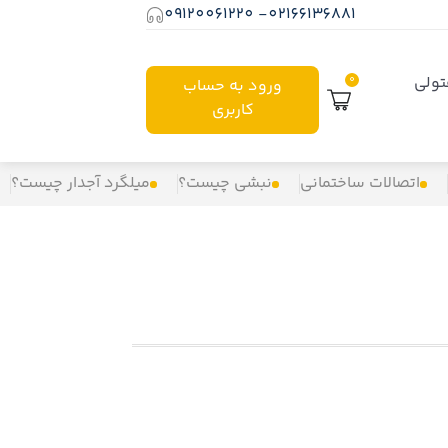
02166136881- 09120061220
ولی
0
ورود به حساب
کاربری
اتصالات ساختمانی
نبشی چیست؟
میلگرد آجدار چیست؟