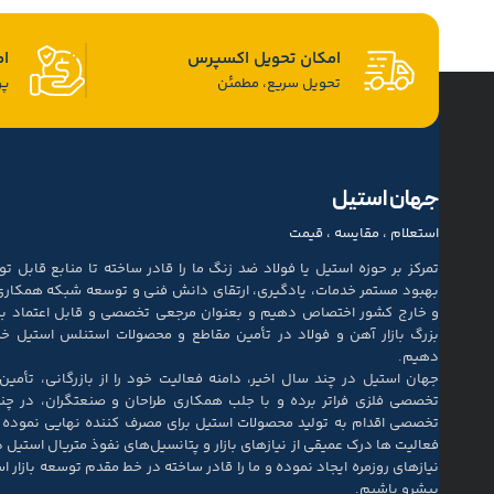
امکان تحویل اکسپرس
ام
تحویل سریع، مطمئن
پر
جهان استیل
استعلام ، مقایسه ، قیمت
تمرکز بر حوزه استیل یا فولاد ضد زنگ ما را قادر ساخته تا منابع قابل تو
بهبود مستمر خدمات، یادگیری، ارتقای دانش فنی و توسعه شبکه همکاری
و خارج کشور اختصاص دهیم و بعنوان مرجعی تخصصی و قابل اعتماد به 
بزرگ بازار آهن و فولاد در تأمین مقاطع و محصولات استنلس استیل خدم
دهیم.
جهان استیل در چند سال اخیر، دامنه فعالیت خود را از بازرگانی، تأمی
تخصصی فلزی فراتر برده و با جلب همکاری طراحان و صنعتگران، در چن
تخصصی اقدام به تولید محصولات استیل برای مصرف کننده نهایی نموده 
فعالیت ها درک عمیقی از نیازهای بازار و پتانسیل‌های نفوذ متریال استیل در
نیازهای روزمره ایجاد نموده و ما را قادر ساخته در خط مقدم توسعه بازار اس
پیشرو باشیم.